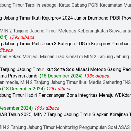
abung Timur Terpilih sebagai Ketua Cabang PGRI Kecamatan Mua
 Jabung Timur Ikuti Kejurprov 2024 Junior Drumband PDBI Prov
MIN 2 Tanjung Jabung Timur Melepas Keberangkatan Siswa untuk
024)
179x dibaca
 Jabung Timur Raih Juara 3 Kategori LUG di Kejurprov Drumband
dibaca
ahan Bekas Menjadi Mainan Tradisional di MIN 2 Tanjung Jabung 
Tanjung Jabung Timur Ikut Serta Sosialisasi Metode Gasing Pa
ama Provinsi Jambi
(18 Desember 2024)
133x dibaca
an media, MIN 2 Tanjung Jabung Timur ikuti Media Gathering “N
m
(18 Desember 2024)
125x dibaca
Jabung Timur Hadiri Pencanangan Zona Integritas Menuju WBK
Desember 2024)
196x dibaca
B Tahun 2025, MIN 2 Tanjung Jabung Timur Siapkan Kerajinan 
MIN 2 Tanjung Jabung Timur Monitoring Pengumpulan Soal ASAS G