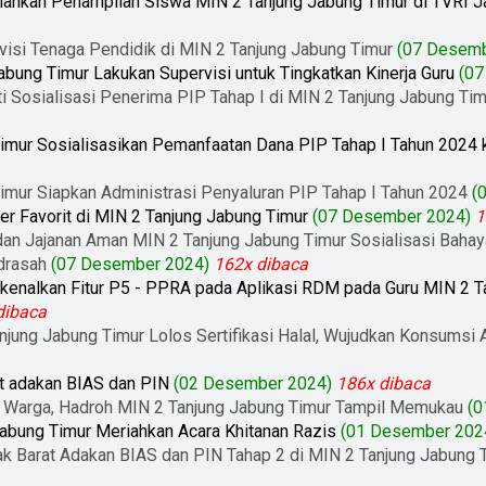
riahkan Penampilan Siswa MIN 2 Tanjung Jabung Timur di TVRI 
isi Tenaga Pendidik di MIN 2 Tanjung Jabung Timur
(07 Desemb
bung Timur Lakukan Supervisi untuk Tingkatkan Kinerja Guru
(07
ti Sosialisasi Penerima PIP Tahap I di MIN 2 Tanjung Jabung Tim
imur Sosialisasikan Pemanfaatan Dana PIP Tahap I Tahun 2024
imur Siapkan Administrasi Penyaluran PIP Tahap I Tahun 2024
(
er Favorit di MIN 2 Tanjung Jabung Timur
(07 Desember 2024)
1
dan Jajanan Aman MIN 2 Tanjung Jabung Timur Sosialisasi Baha
drasah
(07 Desember 2024)
162x dibaca
erkenalkan Fitur P5 - PPRA pada Aplikasi RDM pada Guru MIN 2 T
dibaca
anjung Jabung Timur Lolos Sertifikasi Halal, Wujudkan Konsumsi
 adakan BIAS dan PIN
(02 Desember 2024)
186x dibaca
 Warga, Hadroh MIN 2 Tanjung Jabung Timur Tampil Memukau
(0
abung Timur Meriahkan Acara Khitanan Razis
(01 Desember 202
 Barat Adakan BIAS dan PIN Tahap 2 di MIN 2 Tanjung Jabung 