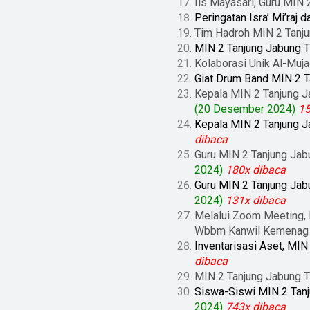
Iis Mayasari, Guru MIN 2
Peringatan Isra’ Mi’ra
Tim Hadroh MIN 2 Tanj
MIN 2 Tanjung Jabung 
Kolaborasi Unik Al-Muj
Giat Drum Band MIN 2 T
Kepala MIN 2 Tanjung J
(20 Desember 2024)
15
Kepala MIN 2 Tanjung J
dibaca
Guru MIN 2 Tanjung Jab
2024)
180x dibaca
Guru MIN 2 Tanjung Jab
2024)
131x dibaca
Melalui Zoom Meeting, 
Wbbm Kanwil Kemenag 
Inventarisasi Aset, MIN
dibaca
MIN 2 Tanjung Jabung 
Siswa-Siswi MIN 2 Tanj
2024)
743x dibaca