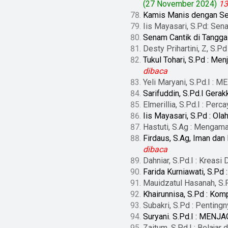
(27 November 2024)
13
Kamis Manis dengan Se
Iis Mayasari, S.Pd: Sen
Senam Cantik di Tangga
Desty Prihartini, Z, S.
Tukul Tohari, S.Pd : 
dibaca
Yeli Maryani, S.Pd.I
Sarifuddin, S.Pd.I Ger
Elmerillia, S.Pd.I : Per
Iis Mayasari, S.Pd : Ol
Hastuti, S.Ag : Mengama
Firdaus, S.Ag, Iman d
dibaca
Dahniar, S.Pd.I : Kreasi
Farida Kurniawati, S.Pd 
Mauidzatul Hasanah, S.P
Khairunnisa, S.Pd : Komp
Subakri, S.Pd : Penting
Suryani. S.Pd.I : ME
Zaitum. S.Pd.I : Belaja