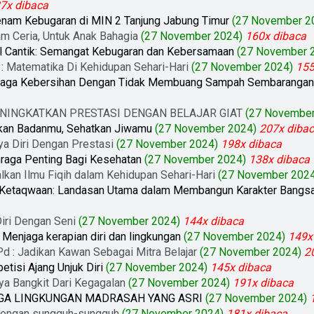
7x dibaca
nam Kebugaran di MIN 2 Tanjung Jabung Timur
(27 November 2
am Ceria, Untuk Anak Bahagia
(27 November 2024)
160x dibaca
l Cantik: Semangat Kebugaran dan Kebersamaan
(27 November 
Pd : Matematika Di Kehidupan Sehari-Hari
(27 November 2024)
155
Menjaga Kebersihan Dengan Tidak Membuang Sampah Sembaranga
 : MENINGKATKAN PRESTASI DENGAN BELAJAR GIAT
(27 November
akkan Badanmu, Sehatkan Jiwamu
(27 November 2024)
207x diba
caya Diri Dengan Prestasi
(27 November 2024)
198x dibaca
ahraga Penting Bagi Kesehatan
(27 November 2024)
138x dibaca
lkan Ilmu Fiqih dalam Kehidupan Sehari-Hari
(27 November 2024
an Ketaqwaan: Landasan Utama dalam Membangun Karakter Bangs
 Diri Dengan Seni
(27 November 2024)
144x dibaca
: Menjaga kerapian diri dan lingkungan
(27 November 2024)
149x
d : Jadikan Kawan Sebagai Mitra Belajar
(27 November 2024)
2
etisi Ajang Unjuk Diri
(27 November 2024)
145x dibaca
nya Bangkit Dari Kegagalan
(27 November 2024)
191x dibaca
NJAGA LINGKUNGAN MADRASAH YANG ASRI
(27 November 2024)
r dengan sungguh-sungguh
(27 November 2024)
181x dibaca