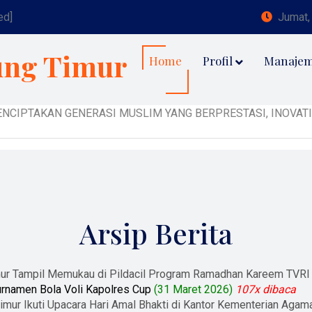
ed]
Jumat,
ung Timur
Home
Profil
Manaje
CIPTAKAN GENERASI MUSLIM YANG BERPRESTASI, INOVATIF D
Arsip Berita
mur Tampil Memukau di Pildacil Program Ramadhan Kareem TVRI
urnamen Bola Voli Kapolres Cup
(31 Maret 2026)
107x dibaca
imur Ikuti Upacara Hari Amal Bhakti di Kantor Kementerian Agam