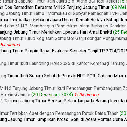
 Tanjung Jabung Timur, Raih Juara 2 di Ajang BSI Idol Religi
(15 
j dan Doa Ramadhan Bersama MIN 2 Tanjung Jabung Timur
(09 Mei
ung Jabung Timur Tampil Memukau di Gebyar Ramadhan TVRI Ja
Timur Dinobatkan Sebagai Juara Umum Kemah Budaya Kabupaten
adid dan MIN 2: Membangun Pendidikan Islam Berbasis Karakter
anjung Jabung Timur Meriahkan Upacara Hari Amal Bhakti
(25 Fe
abung Timur Tutup Kegiatan Semester Ganjil dengan Pengumuma
8x dibaca
abung Timur Pimpin Rapat Evaluasi Semeter Ganjil TP. 2024/202
ung Timur Ikuti Launching HAB 2025 di Kantor Kemenag Tanjung
ung Timur Ikuti Senam Sehat di Puncak HUT PGRI Cabang Muara
MIN 2 Tanjung Jabung Timur Ikuti Pencanangan Pembangunan Zo
Provinsi Jambi
(20 Desember 2024)
150x dibaca
 2 Tanjung Jabung Timur Berikan Pelabelan pada Barang Inventar
Timur Tertibkan Aset dengan Pemasangan Patok Batas Tanah
(20
ung Jabung Timur Tampilkan Kreasi Seni di Acara Pentas Ceria 