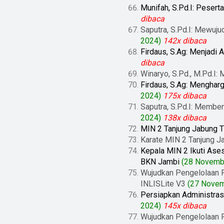
Munifah, S.Pd.I: Peser
dibaca
Saputra, S.Pd.I: Mewuj
2024)
142x dibaca
Firdaus, S.Ag: Menjadi
dibaca
Winaryo, S.Pd., M.Pd.I
Firdaus, S.Ag: Mengharg
2024)
175x dibaca
Saputra, S.Pd.I: Memben
2024)
138x dibaca
MIN 2 Tanjung Jabung T
Karate MIN 2 Tanjung Ja
Kepala MIN 2 Ikuti Ase
BKN Jambi
(28 Novemb
Wujudkan Pengelolaan P
INLISLite V3
(27 Novem
Persiapkan Administras
2024)
145x dibaca
Wujudkan Pengelolaan R