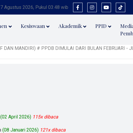
 7 Agustus 2026, Pukul 03:48 wib
men
Kesiswaan
Akademik
PPID
Medi
Pemb
AN MANDIRI) # PPDB DIMULAI DARI BULAN FEBRUARI - JULI 
(02 April 2026)
115x dibaca
a
(08 Januari 2026)
121x dibaca