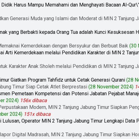
ta Didik Harus Mampu Memahami dan Menghayati Bacaan Al-Qur\
udkan Generasi Muda yang Islami dan Moderat di MIN 2 Tanjung 
 Anak yang Berbakti kepada Orang Tua adalah Kunci Kesuksesan 
: Memaknai Kemerdekaan dengan Bersyukur dan Berbuat Baik
(30
ai Arti Kemerdekaan melalui Pendidikan Karakter di MIN 2 Tanj
tuk Karakter Anak Sholeh melalui Pendidikan di MIN 2 Tanjung 
imur Giatkan Program Tahfidz untuk Cetak Generasi Qurani
(28 N
bung Timur Siap Cetak Atlet Berprestasi
(28 November 2024)
1
smen Pemetaan Kompetensi dan Potensi Jabatan Pejabat Manajer
er 2024)
156x dibaca
erpustakaan Modern, MIN 2 Tanjung Jabung Timur Siapkan Peng
ber 2024)
151x dibaca
i Lulusan, Operator MIN 2 Tanjung Jabung Timur Lengkapi Dat
apor Digital Madrasah, MIN 2 Tanjung Jabung Timur Siapkan Hos