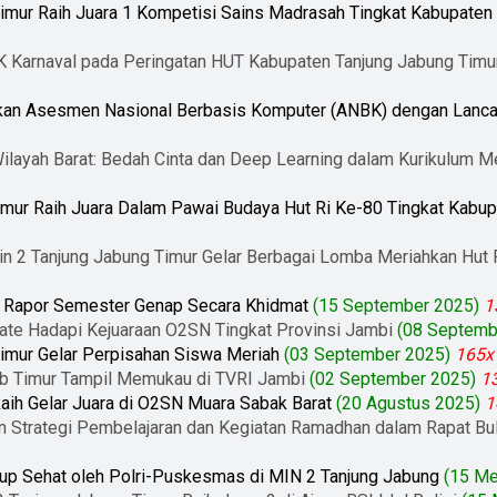
imur Raih Juara 1 Kompetisi Sains Madrasah Tingkat Kabupaten
 Karnaval pada Peringatan HUT Kabupaten Tanjung Jabung Timu
an Asesmen Nasional Berbasis Komputer (ANBK) dengan Lanca
ayah Barat: Bedah Cinta dan Deep Learning dalam Kurikulum M
imur Raih Juara Dalam Pawai Budaya Hut Ri Ke-80 Tingkat Kabu
n 2 Tanjung Jabung Timur Gelar Berbagai Lomba Meriahkan Hut 
 Rapor Semester Genap Secara Khidmat
(15 September 2025)
1
rate Hadapi Kejuaraan O2SN Tingkat Provinsi Jambi
(08 Septemb
imur Gelar Perpisahan Siswa Meriah
(03 September 2025)
165x
ab Timur Tampil Memukau di TVRI Jambi
(02 September 2025)
1
aih Gelar Juara di O2SN Muara Sabak Barat
(20 Agustus 2025)
1
n Strategi Pembelajaran dan Kegiatan Ramadhan dalam Rapat Bu
idup Sehat oleh Polri-Puskesmas di MIN 2 Tanjung Jabung
(15 Me