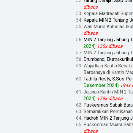
Tarung Derajat Siap Me
dibaca
Kepala Madrasah Superv
Kepala MIN 2 Tanjung Ja
Wali Murid Antusias Iku
dibaca
MIN 2 Tanjung Jabung T
2024)
135x dibaca
MIN 2 Tanjung Jabung T
Drumband, Ekstrakurikul
Wujudkan Kantin Sehat 
Berbahaya di Kantin Ma
Fadilla Resty, S.Sos P
Desember 2024)
194x 
Jajanan Kantin MIN 2 T
2024)
179x dibaca
Puskesmas Sabak Barat
Semarakkan Pernikahan
Hadroh MIN 2 Tanjung J
Puskesmas Muara Sabak
dibaca